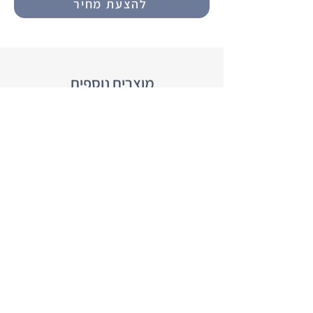
להצעת מחיר
מוצרים נוספים
שטיח אמבטיה TPE לתא מטען - מותאם
דגם